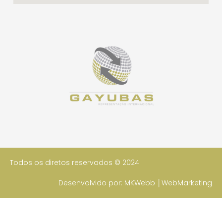
Todos os diretos reservados © 2024
Desenvolvido por: MKWebb │WebMarketing